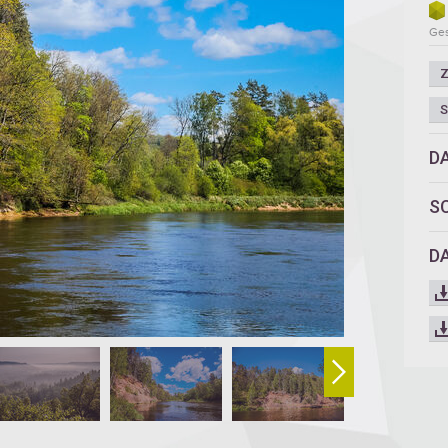
Ges
Z
S
D
S
D