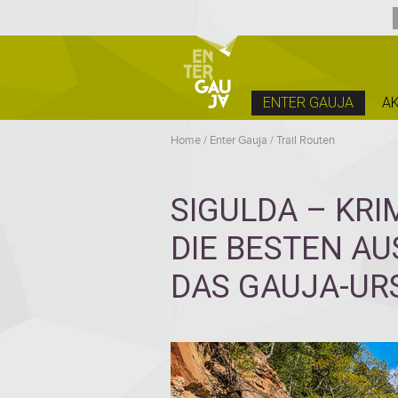
ENTER GAUJA
AK
Home
/
Enter Gauja
/
Trail Routen
SIGULDA – KRI
DIE BESTEN A
DAS GAUJA-UR