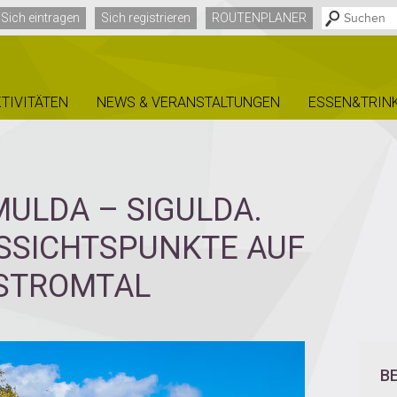
Sich eintragen
Sich registrieren
ROUTENPLANER
TIVITÄTEN
NEWS & VERANSTALTUNGEN
ESSEN&TRIN
MULDA – SIGULDA.
USSICHTSPUNKTE AUF
STROMTAL
B