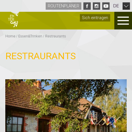
DE
ROUTENPLANER
Sich eintragen
Home
/
Essen&Trinken
/
Restraurants
RESTRAURANTS