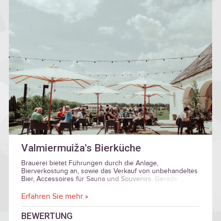
Valmiermuiža's Bierküche
Brauerei bietet Führungen durch die Anlage,
Bierverkostung an, sowie das Verkauf von unbehandeltes
Bier, Accessoires für Sauna und Souvenirs. Gerade
daneben befindet sich eine Kneipe, wo Sie die Gerichte
mit Bier genießen können und haben die Möglichkeit
Erfahren Sie mehr »
Feier zu veranstalten. Gäste sind herzlich eingeladen, mit
auf einem Pferd oder Pony durch Schlosspark von
BEWERTUNG
Valmiermuiža zu reiten oder auf dem Pferderücken der