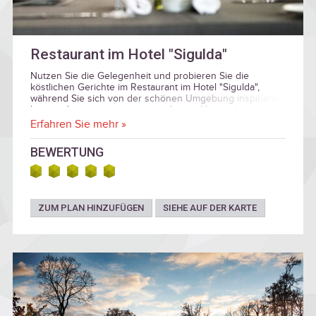
Restaurant im Hotel "Sigulda"
Nutzen Sie die Gelegenheit und probieren Sie die
köstlichen Gerichte im Restaurant im Hotel "Sigulda",
während Sie sich von der schönen Umgebung inspirieren
lassen, die einst von einem mächtigen Herzog bewundert
wurde!
Erfahren Sie mehr »
BEWERTUNG
ZUM PLAN HINZUFÜGEN
SIEHE AUF DER KARTE