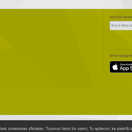
Sich für einen
Enter Gauja 
ek izmantotas sīkdates. Turpinot lietot šo vietni, Tu apliecini, ka piekrīt