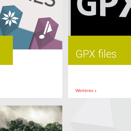
GPX files
Weiteres »