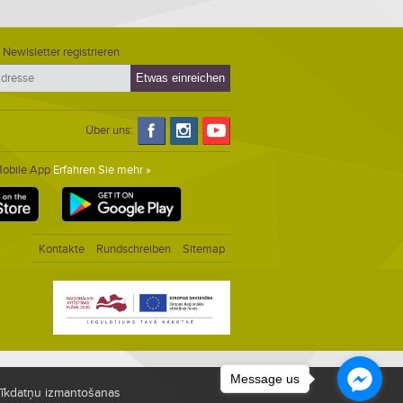
 Newlsletter registrieren
Über uns:
Mobile App
Erfahren Sie mehr »
Kontakte
Rundschreiben
Sitemap
Message us
i sīkdatņu izmantošanas