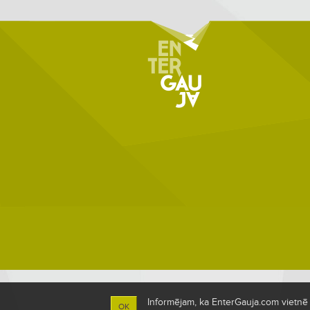
Informējam, ka EnterGauja.com vietnē ti
OK