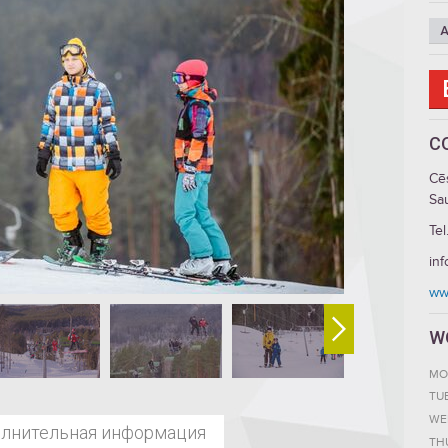
A
C
Cē
Sau
Tel
inf
ww
W
MO
TU
WE
лнительная информация
TH