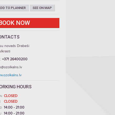
DD TO PLANNER
SEE ON MAP
BOOK NOW
ONTACTS
su novads Drabeši
lkrasti
.:
+371 26400200
o@ozolkalns.lv
w.ozolkalns.lv
ORKING HOURS
CLOSED
N
CLOSED
E
14:00 - 21:00
D
14:00 - 21:00
U