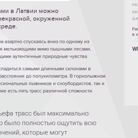
FRI
ми в Латвии можно
SA
прекрасной, окруженной
SU
среде.
Ра
в 
м азартно спускаясь вниз по одному из
W
ся мелькающими мимо пышными лесами,
щими аутентичные природные чувства.
асладиться самыми длинными склонами в
 расстояние до полукилометра. В горнолыжном
ссиональных лыжников и сноубордистов, так и
рке есть пять трасс различной сложности.
ьефа трасс был максимально
о было полностью ощутить всю
ючений, которые могут