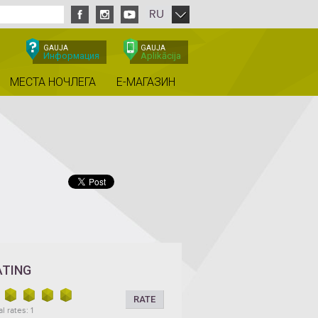
RU
GAUJA
GAUJA
Информация
Aplikācija
МЕСТА НОЧЛЕГА
E-МАГАЗИН
ATING
RATE
l rates: 1