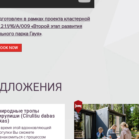
готовлен в рамках проекта кластерной
2.1.1/16/A/009 «Второй этап развития
ьного парка Гауя»
.
BOOK NOW
ЕДЛОЖЕНИЯ
риродные тропы
ирулиши (Cīrulīšu dabas
kas)
 время этой вдохновляющей
огулки Вы сможете
знакомиться с процессом