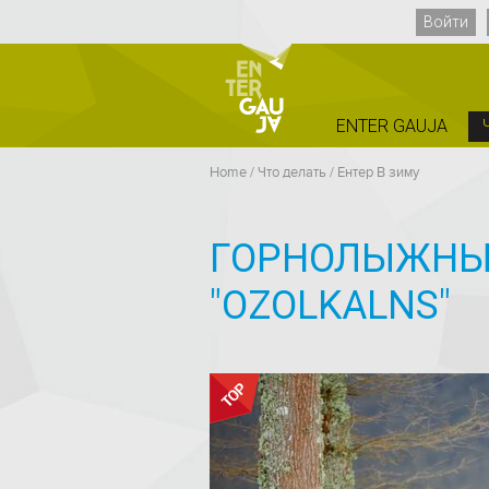
Войти
ENTER GAUJA
Home
/
Что делать
/
Ентер B зиму
ГОРНОЛЫЖНЫ
"OZOLKALNS"