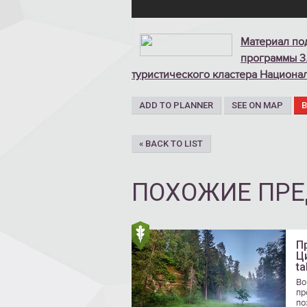
Материал под
программы 3.
туристического кластера Национал
ADD TO PLANNER
SEE ON MAP
« BACK TO LIST
ПОХОЖИЕ ПР
П
Ц
ta
Во
пр
по