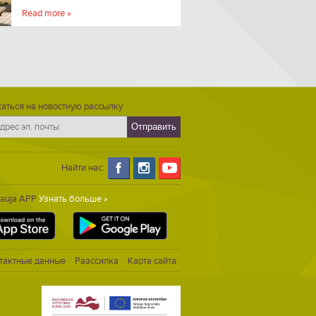
Read more »
аться на новостную рассылку
Найти нас:
Gauja APP
Узнать больше »
тактные данные
Разссилка
Карта сайта