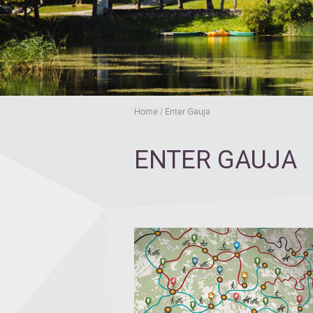
Home
/
Enter Gauja
ENTER GAUJA