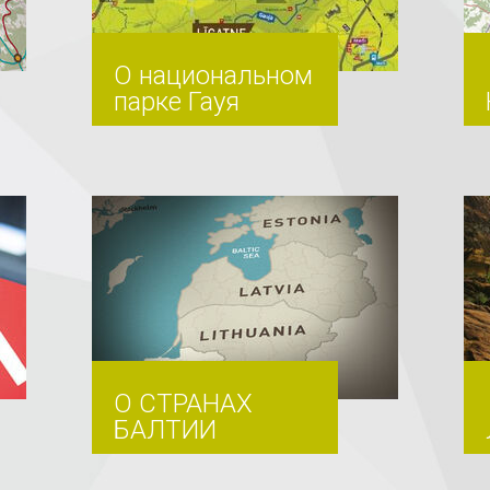
О национальном
парке Гауя
О СТРАНАХ
БАЛТИИ