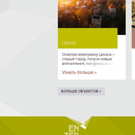
Цесис
Осмотри жемчужину Цесиса –
старый город, получи новые
впечатления, погрузившись в
средневековый образ жизни,
Узнать больше »
черпай вдохновение в
культурных событиях и красотах
древней долины Гауи.
БОЛЬШЕ ОБЪЕКТОВ »