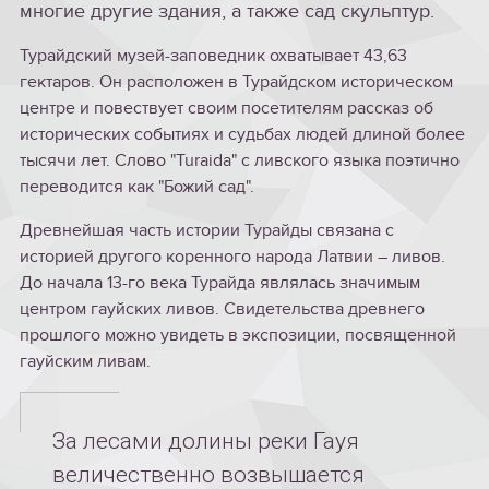
многие другие здания, а также сад скульптур.
Турайдский музей-заповедник охватывает 43,63
гектаров. Он расположен в Турайдском историческом
центре и повествует своим посетителям рассказ об
исторических событиях и судьбах людей длиной более
тысячи лет. Слово "Turaida" с ливского языка поэтично
переводится как "Божий сад".
Древнейшая часть истории Турайды связана с
историей другого коренного народа Латвии – ливов.
До начала 13-го века Турайда являлась значимым
центром гауйских ливов. Свидетельства древнего
прошлого можно увидеть в экспозиции, посвященной
гауйским ливам.
За лесами долины реки Гауя
величественно возвышается