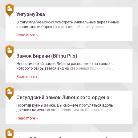
Унгурмуйжа
В Унгурмуйже можно осмотреть уникальные деревянные
здания эпохи барокко и сказочный парк, украшенный
раскидистыми древними дубами.
Read more »
Замок Бирини (Bīriņu Pils)
Неоготический замок Бирини расположен на холме, с
которого открывается вид на старинный парк и природные
тропы, которые поведают об исторических и легендарных
Read more »
событиях.
Сигулдский замок Ливонского ордена
Посетив руины замка, Вы сможете прогуляться вдоль
древних каменных стен, подняться на башни и отправиться
на мероприятия на эстраде под открытым небом.
Read more »