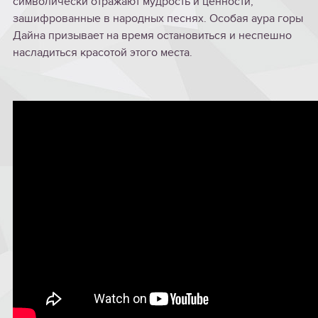
символически отражают мудрость и ценности,
зашифрованные в народных песнях. Особая аура горы
Дайна призывает на время остановиться и неспешно
насладиться красотой этого места.