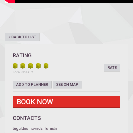
« BACK TO LIST
RATING
RATE
Total rates: 3
ADD TO PLANNER
SEE ON MAP
BOOK NOW
CONTACTS
Siguldas novads Turaida