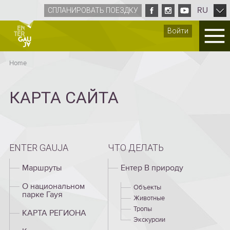
RU
СПЛАНИРОВАТЬ ПОЕЗДКУ
Войти
Home
КАРТА САЙТА
ENTER GAUJA
ЧТО ДЕЛАТЬ
Mаршруты
Ентер B природу
О национальном
Объекты
парке Гауя
Животные
Тропы
КАРТА РЕГИОНА
Экскурсии