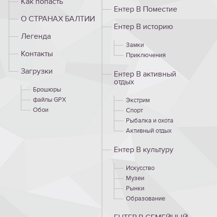
Как попасть
Ентер В Поместие
О СТРАНАХ БАЛТИИ
Ентер B историю
Легенда
Замки
Контакты
Приключения
Загрузки
Ентер B активный
отдых
Брошюры
файлы GPX
Экстрим
Обои
Спорт
Рыбалка и охота
Активный отдых
Ентер B культуру
Искусство
Музеи
Рынки
Образование