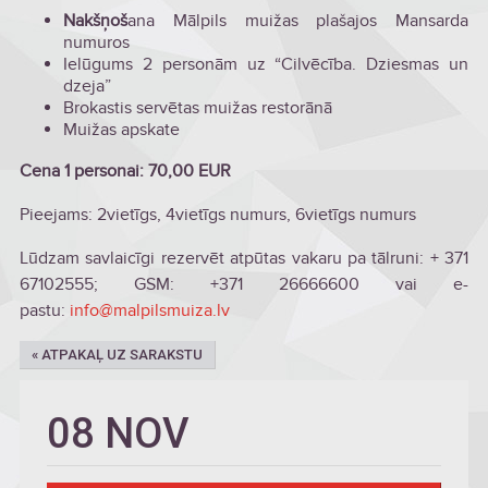
Nakšņoš
ana Mālpils muižas plašajos Mansarda
numuros
Ielūgums 2 personām uz “Cilvēcība. Dziesmas un
dzeja”
Brokastis servētas muižas restorānā
Muižas apskate
Cena 1 personai: 70,00 EUR
Pieejams: 2vietīgs, 4vietīgs numurs, 6vietīgs numurs
Lūdzam savlaicīgi rezervēt atpūtas vakaru pa tālruni: + 371
67102555; GSM: +371 26666600 vai e-
pastu:
info@malpilsmuiza.lv
« ATPAKAĻ UZ SARAKSTU
08 NOV