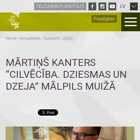
LV
CEĻOJUMA PLĀNOTĀJS
Pieslēgties
Home
/
Aktualitātes
/
Notikumi
/
2025
MĀRTIŅŠ KANTERS
“CILVĒCĪBA. DZIESMAS UN
DZEJA” MĀLPILS MUIŽĀ