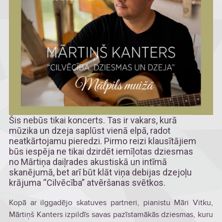
Šis nebūs tikai koncerts. Tas ir vakars, kurā
mūzika un dzeja saplūst vienā elpā, radot
neatkārtojamu pieredzi. Pirmo reizi klausītājiem
būs iespēja ne tikai dzirdēt iemīļotas dziesmas
no Mārtiņa daiļrades akustiskā un intīmā
skanējumā, bet arī būt klāt viņa debijas dzejoļu
krājuma “Cilvēcība” atvēršanas svētkos.
Kopā ar ilggadējo skatuves partneri, pianistu Māri Vitku,
Mārtiņš Kanters izpildīs savas pazīstamākās dziesmas, kuru