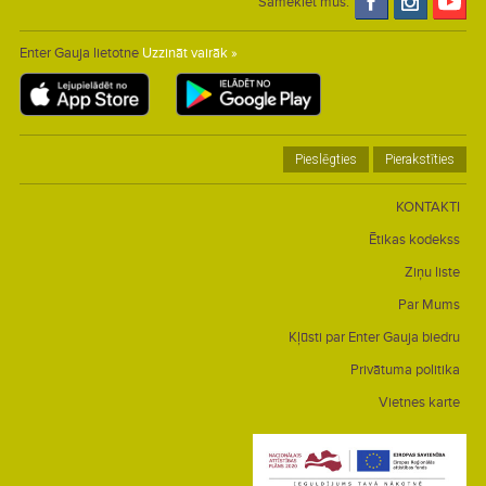
Sameklēt mūs:
Enter Gauja lietotne
Uzzināt vairāk »
Pieslēgties
Pierakstīties
KONTAKTI
Ētikas kodekss
Ziņu liste
Par Mums
Kļūsti par Enter Gauja biedru
Privātuma politika
Vietnes karte