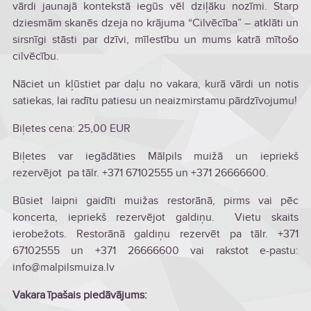
vārdi jaunajā kontekstā iegūs vēl dziļāku nozīmi. Starp
dziesmām skanēs dzeja no krājuma “Cilvēcība” – atklāti un
sirsnīgi stāsti par dzīvi, mīlestību un mums katrā mītošo
cilvēcību.
Nāciet un kļūstiet par daļu no vakara, kurā vārdi un notis
satiekas, lai radītu patiesu un neaizmirstamu pārdzīvojumu!
Biļetes cena: 25,00 EUR
Biļetes var iegādāties Mālpils muižā un iepriekš
rezervējot pa tālr. +371 67102555 un +371 26666600.
Būsiet laipni gaidīti muižas restorānā, pirms vai pēc
koncerta, iepriekš rezervējot galdiņu. Vietu skaits
ierobežots. Restorānā galdiņu rezervēt pa tālr. +371
67102555 un +371 26666600 vai rakstot e-pastu:
info@malpilsmuiza.lv
Vakara īpašais piedāvājums: