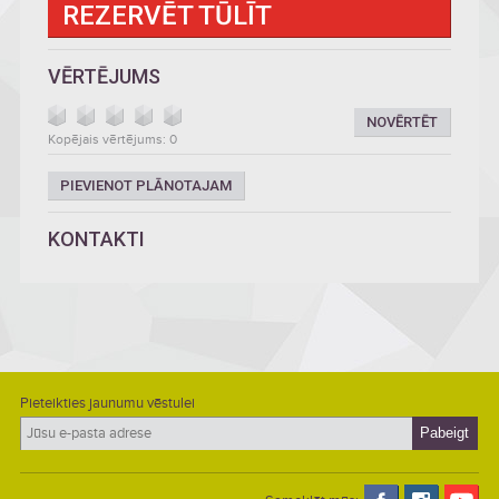
REZERVĒT TŪLĪT
VĒRTĒJUMS
NOVĒRTĒT
Kopējais vērtējums: 0
PIEVIENOT PLĀNOTAJAM
KONTAKTI
Pieteikties jaunumu vēstulei