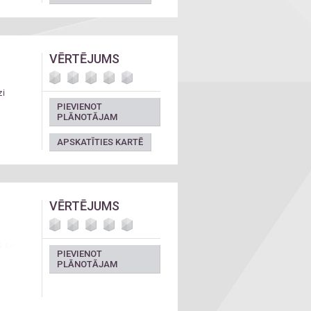
VĒRTĒJUMS
zi
PIEVIENOT
PLĀNOTĀJAM
APSKATĪTIES KARTĒ
VĒRTĒJUMS
s sev
PIEVIENOT
PLĀNOTĀJAM