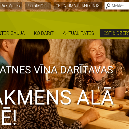
Pieslēgties
Pierakstīties
CEĻOJUMA PLĀNOTĀJS
NTER GAUJA
KO DARĪT
AKTUALITĀTES
ĒST & DZER
GATNES VĪNA DARĪTAVAS
AKMENS ALĀ
Ē!