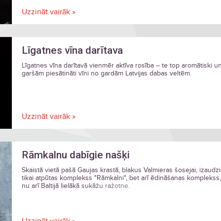
Uzzināt vairāk »
Līgatnes vīna darītava
Līgatnes vīna darītavā vienmēr aktīva rosība – te top aromātiski u
garšām piesātināti vīni no gardām Latvijas dabas veltēm.
Uzzināt vairāk »
Rāmkalnu dabīgie našķi
Skaistā vietā pašā Gaujas krastā, blakus Valmieras šosejai, izaudz
tikai atpūtas komplekss "Rāmkalni", bet arī ēdināšanas komplekss
nu arī Baltijā lielākā sukāžu ražotne.