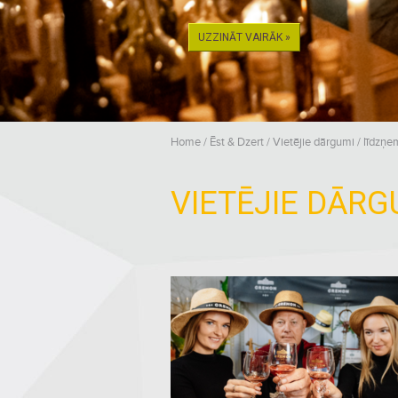
UZZINĀT VAIRĀK »
Home
/
Ēst & Dzert
/
Vietējie dārgumi / līdzņ
VIETĒJIE DĀRG