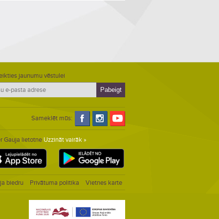
eikties jaunumu vēstulei
Sameklēt mūs:
r Gauja lietotne
Uzzināt vairāk »
ja biedru
Privātuma politika
Vietnes karte