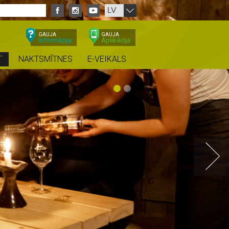
LV
GAUJA
GAUJA
Informācija
Aplikācija
T
NAKTSMĪTNES
E-VEIKALS