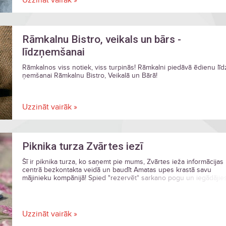
Uzzināt vairāk »
Rāmkalnu Bistro, veikals un bārs -
līdzņemšanai
Rāmkalnos viss notiek, viss turpinās! Rāmkalni piedāvā ēdienu līd
ņemšanai Rāmkalnu Bistro, Veikalā un Bārā!
Uzzināt vairāk »
Piknika turza Zvārtes iezī
Šī ir piknika turza, ko saņemt pie mums, Zvārtes ieža informācijas
centrā bezkontakta veidā un baudīt Amatas upes krastā savu
mājinieku kompānijā! Spied "rezervēt" sarkano pogu un iegādājie
tīkamāko turzas saturu.
Uzzināt vairāk »