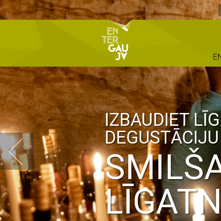
E
IZBAUDIET LĪ
DEGUSTĀCIJU
SMILŠ
LĪGATN