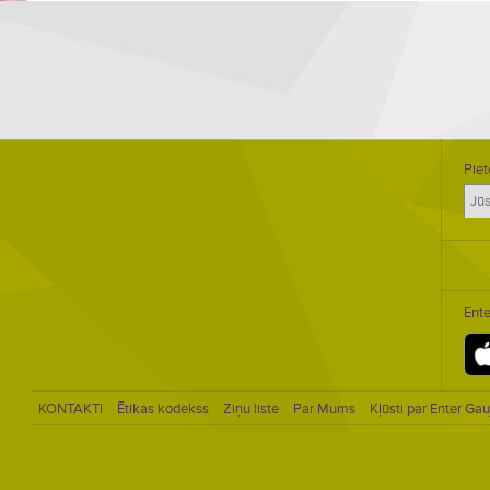
Piet
Ente
KONTAKTI
Ētikas kodekss
Ziņu liste
Par Mums
Kļūsti par Enter Gau