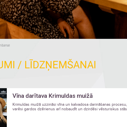
emšanai
UMI / LĪDZŅEMŠANAI
Vīna darītava Krimuldas muižā
Krimuldas muižā uzzināsi vīna un kalvadosa darināšanas procesu,
varēsi gardos dzērienus arī nobaudīt un dzirdēsi vēsturiskus stās