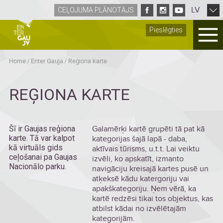
LV
CEĻOJUMA PLĀNOTĀJS
Pieslēgties
Home
/
Enter Gauja
/
Reģiona karte
REĢIONA KARTE
Šī ir Gaujas reģiona
Galamērķi kartē grupēti tā pat kā
karte. Tā var kalpot
kategorijas šajā lapā - daba,
kā virtuāls gids
aktīvais tūrisms, u.t.t. Lai veiktu
ceļošanai pa Gaujas
izvēli, ko apskatīt, izmanto
Nacionālo parku.
navigāciju kreisajā kartes pusē un
atķeksē kādu katergoriju vai
apakškategoriju. Ņem vērā, ka
kartē redzēsi tikai tos objektus, kas
atbilst kādai no izvēlētajām
kategorijām.