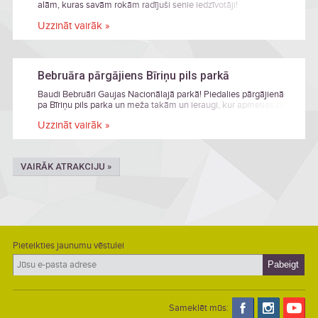
alām, kuras savām rokām radījuši senie iedzīvotāji!
Uzzināt vairāk »
Bebruāra pārgājiens Bīriņu pils parkā
Baudi Bebruāri Gaujas Nacionālajā parkā! Piedalies pārgājienā
pa Bīriņu pils parka un meža takām un ieraugi, kur apmeties pils
bebrs.
Uzzināt vairāk »
VAIRĀK ATRAKCIJU »
Pieteikties jaunumu vēstulei
Sameklēt mūs: