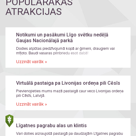
POPULĀRĀKĀS
ATRAKCIJAS
Notikumi un pasākumi Līgo svētku nedēļā
Gaujas Nacionālajā parkā
Dodies atpūtas piedzīvojumā kopā ar ģimeni, draugiem vai
mīļoto. Baudi vasaras pilnbriedu esot dabā!
Uzzināt vairāk »
Virtuālā pastaiga pa Livonijas ordeņa pili Cēsīs
Pievienojieties mums mazā pastaigā caur veco Livonijas ordeņa
pili Cēsīs, Latvijā.
Uzzināt vairāk »
Līgatnes pagrabu alas un klintis
Vari doties aizraujošā pastaigā pa daudzajām Līgatnes pagrabu