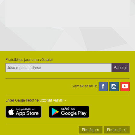
Pieteikties jaunumu vēstulei
Sameklēt mūs:
Enter Gauja lietotne
Uzzināt vairāk »
Pieslēgties
Pierakstīties