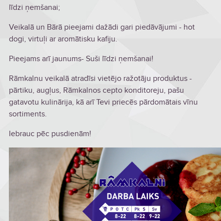
līdzi ņemšanai;
Veikal
ā
un Bārā pieejami dažādi gari piedāvājumi - hot
dogi, virtuļi ar aromātisku kafiju.
Pieejams arī jaunums- Suši līdzi ņemšanai!
Rāmkalnu veikalā atradīsi vietējo ražotāju produktus -
pārtiku, augļus, Rāmkalnos cepto konditoreju, pašu
gatavotu kulinārija, kā arī Tevi priecēs pārdomātais vīnu
sortiments.
Iebrauc pēc pusdienām!