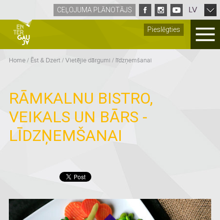
LV
CEĻOJUMA PLĀNOTĀJS
Pieslēgties
Home
/
Ēst & Dzert
/
Vietējie dārgumi / līdzņemšanai
RĀMKALNU BISTRO,
VEIKALS UN BĀRS -
LĪDZŅEMŠANAI