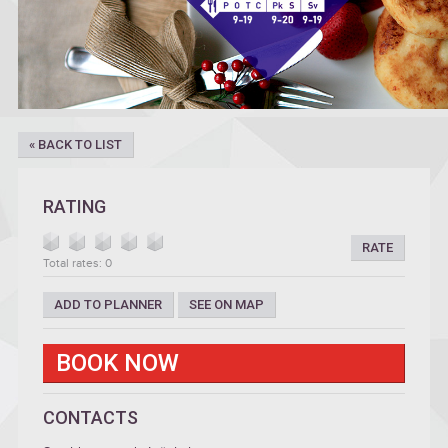
« BACK TO LIST
RATING
RATE
Total rates: 0
ADD TO PLANNER
SEE ON MAP
BOOK NOW
CONTACTS