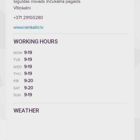
Siguldas novads Inčukalna pagasts
Vītiņkalni
+371 29100280
www.ramkalni.lv
WORKING HOURS
9-19
MON
9-19
TUE
9-19
WED
9-19
THU
9-20
FRI
9-20
SAT
9-19
SUN
WEATHER