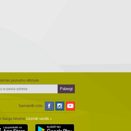
eikties jaunumu vēstulei
Sameklēt mūs:
r Gauja lietotne
Uzzināt vairāk »