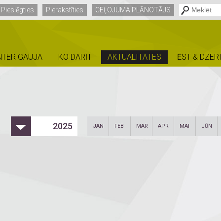
Pieslēgties
Pierakstīties
CEĻOJUMA PLĀNOTĀJS
NTER GAUJA
KO DARĪT
AKTUALITĀTES
ĒST & DZER
2025
JAN
FEB
MAR
APR
MAI
JŪN