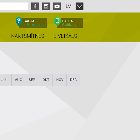
LV
GAUJA
GAUJA
Informācija
Aplikācija
T
NAKTSMĪTNES
E-VEIKALS
JŪL
AUG
SEP
OKT
NOV
DEC