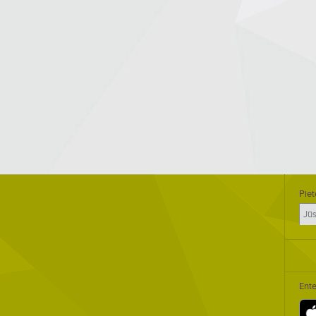
Piet
Ente