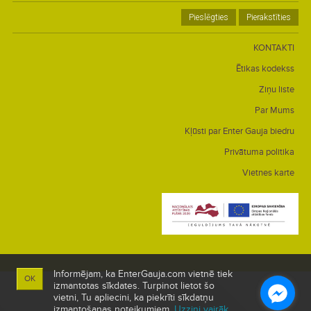
Pieslēgties
Pierakstīties
KONTAKTI
Ētikas kodekss
Ziņu liste
Par Mums
Kļūsti par Enter Gauja biedru
Privātuma politika
Vietnes karte
Informējam, ka EnterGauja.com vietnē tiek
OK
izmantotas sīkdates. Turpinot lietot šo
vietni, Tu apliecini, ka piekrīti sīkdatņu
izmantošanas noteikumiem.
Uzzini vairāk