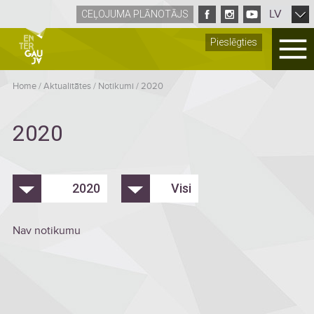
LV
CEĻOJUMA PLĀNOTĀJS
Pieslēgties
Home
/
Aktualitātes
/
Notikumi
/
2020
2020
2020
Visi
Nav notikumu