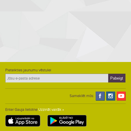
Pieteikties jaunumu vēstulei
Sameklēt mūs:
Enter Gauja lietotne
Uzzināt vairāk »