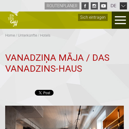
DE
ROUTENPLANER
Sich eintragen
Home
/
Unterkünfte
/
Hotels
VANADZIŅA MĀJA / DAS
VANADZINS-HAUS