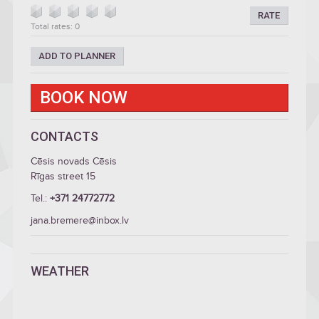
RATE
Total rates: 0
ADD TO PLANNER
BOOK NOW
CONTACTS
Cēsis novads Cēsis
Rīgas street 15
Tel.:
+371 24772772
jana.bremere@inbox.lv
WEATHER