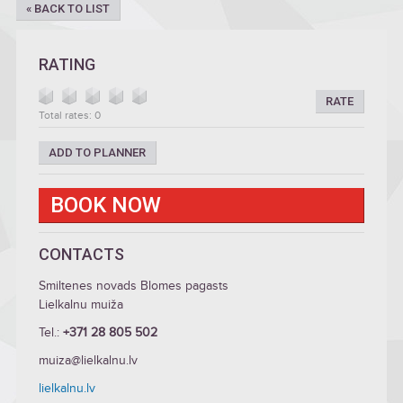
« BACK TO LIST
RATING
RATE
Total rates: 0
ADD TO PLANNER
BOOK NOW
CONTACTS
Smiltenes novads Blomes pagasts
Lielkalnu muiža
Tel.:
+371 28 805 502
muiza@lielkalnu.lv
lielkalnu.lv