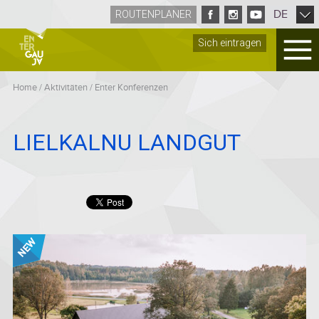
DE
ROUTENPLANER
Sich eintragen
Home
/
Aktivitäten
/
Enter Konferenzen
LIELKALNU LANDGUT