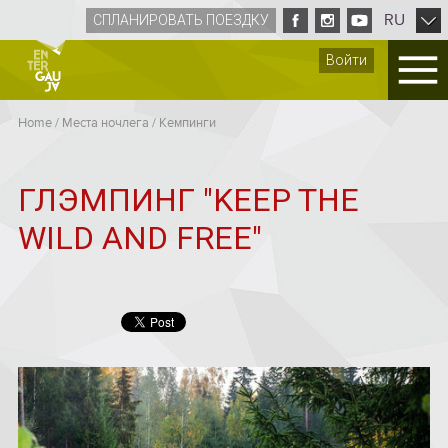
RU
СПЛАНИРОВАТЬ ПОЕЗДКУ
Войти
Home
/
Места ночлега
/
Кемпинги
ГЛЭМПИНГ "KEEP THE
WILD AND FREE"