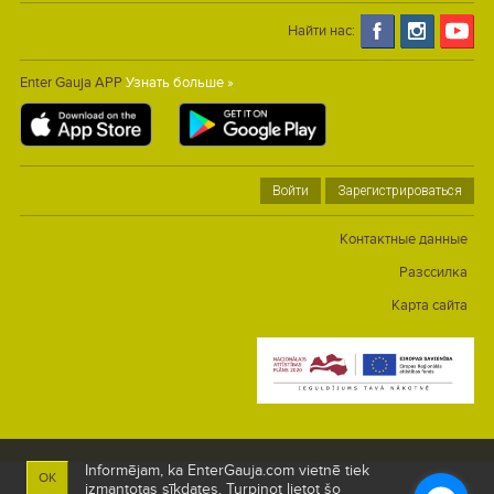
Найти нас:
Enter Gauja APP
Узнать больше »
Войти
Зарегистрироваться
Контактные данные
Разссилка
Карта сайта
Informējam, ka EnterGauja.com vietnē tiek
OK
izmantotas sīkdates. Turpinot lietot šo