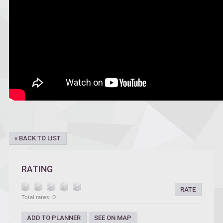
« BACK TO LIST
RATING
RATE
Total rates: 0
ADD TO PLANNER
SEE ON MAP