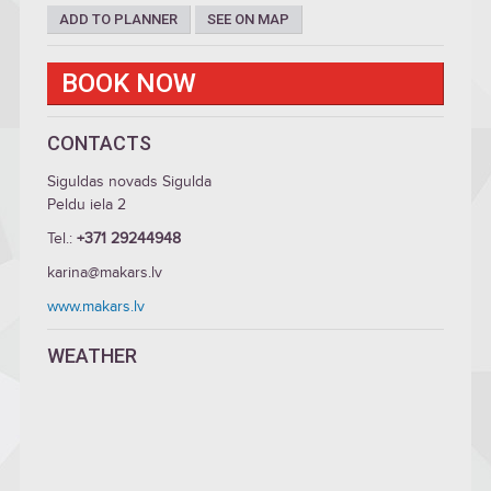
ADD TO PLANNER
SEE ON MAP
BOOK NOW
CONTACTS
Siguldas novads Sigulda
Peldu iela 2
Tel.:
+371 29244948
karina@makars.lv
www.makars.lv
WEATHER