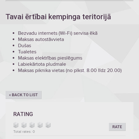
Tavai ērtībai kempinga teritorijā
Bezvadu internets (Wi-Fi) servisa ēkā
Maksas autostāvvieta
Dušas
Tualetes
Maksas elektrības pieslēgums
Labiekārtota pludmale
Maksas piknika vietas (no plkst. 8.00 līdz 20.00)
« BACK TO LIST
RATING
RATE
Total rates: 0