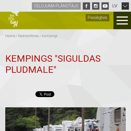
LV
CEĻOJUMA PLĀNOTĀJS
Pieslēgties
Home
/
Naktsmītnes
/
Kempingi
KEMPINGS "SIGULDAS
PLUDMALE"