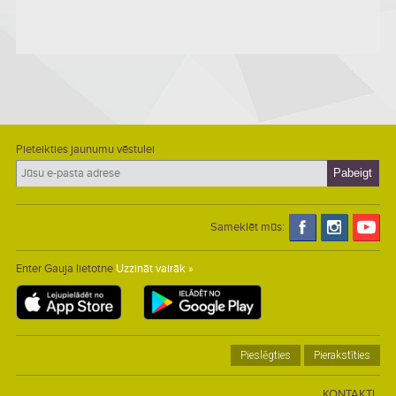
Pieteikties jaunumu vēstulei
Sameklēt mūs:
Enter Gauja lietotne
Uzzināt vairāk »
Pieslēgties
Pierakstīties
KONTAKTI