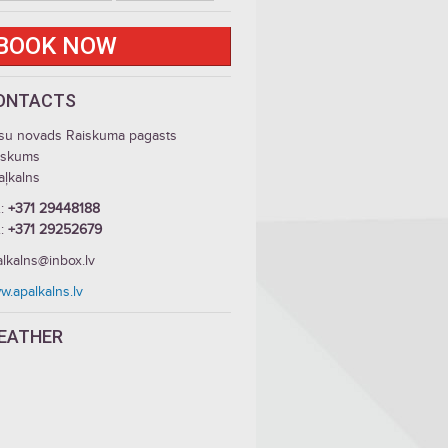
BOOK NOW
ONTACTS
su novads Raiskuma pagasts
iskums
aļkalns
.:
+371 29448188
.:
+371 29252679
lkalns@inbox.lv
w.apalkalns.lv
EATHER