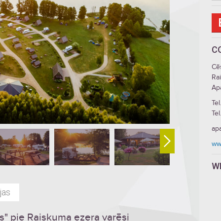
C
Cē
Ra
Ap
Tel
Tel
apa
ww
W
jas
s" pie Raiskuma ezera varēsi