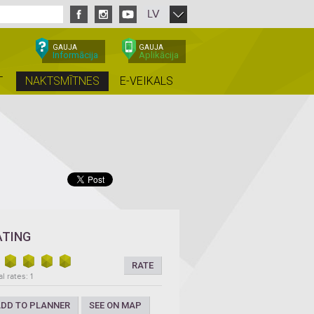
LV
GAUJA
GAUJA
Informācija
Aplikācija
T
NAKTSMĪTNES
E-VEIKALS
ATING
RATE
l rates: 1
DD TO PLANNER
SEE ON MAP