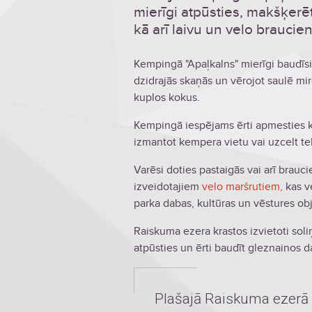
mierīgi atpūsties, makšķerē
kā arī laivu un velo braucie
Kempingā "Apaļkalns" mierīgi baudīsi
dzidrajās skaņās un vērojot saulē mi
kuplos kokus.
Kempingā iespējams ērti apmesties 
izmantot kempera vietu vai uzcelt tel
Varēsi doties pastaigās vai arī brau
izveidotajiem
velo maršrutiem,
kas v
parka dabas, kultūras un vēstures ob
Raiskuma ezera krastos izvietoti soliņi
atpūsties un ērti baudīt gleznainos d
Plašajā Raiskuma ezerā v