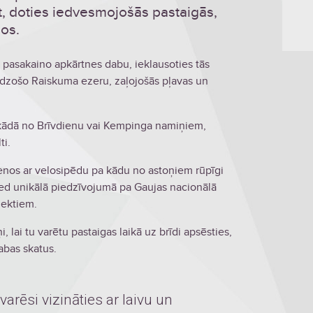
t, doties iedvesmojošās pastaigās,
nos.
 pasakaino apkārtnes dabu, ieklausoties tās
rdzošo Raiskuma ezeru, zaļojošās pļavas un
kādā no Brīvdienu vai Kempinga namiņiem,
ti.
cienos ar velosipēdu pa kādu no astoņiem rūpīgi
ed unikālā piedzīvojumā pa Gaujas nacionālā
jektiem.
, lai tu varētu pastaigas laikā uz brīdi apsēsties,
abas skatus.
arēsi vizināties ar laivu un