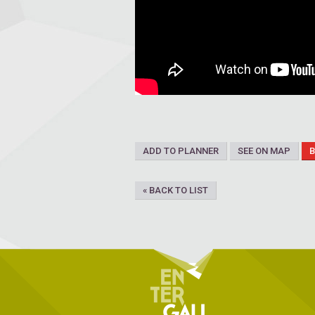
ADD TO PLANNER
SEE ON MAP
« BACK TO LIST