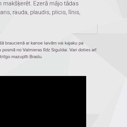
n makšķerēt. Ezerā mājo tādas
ris, rauda, plaudis, plicis, līnis,
.
šā braucienā ar kanoe laivām vai kajaku pa
posmā no Valmieras līdz Siguldai. Vari doties arī
tnīgo mazupīti Braslu.