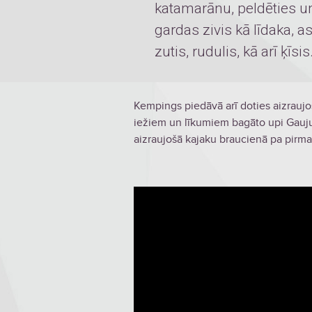
katamarānu, peldēties u
gardas zivis kā līdaka, asa
zutis, rudulis, kā arī ķīsis
Kempings piedāvā arī doties aizraujo
iežiem un līkumiem bagāto upi Gauju 
aizraujošā kajaku braucienā pa pirma