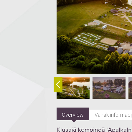
Overview
Vairāk informāci
Klusajā kempingā "Apaļkaln