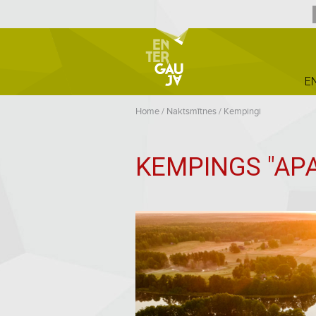
E
Home
/
Naktsmītnes
/
Kempingi
KEMPINGS "AP