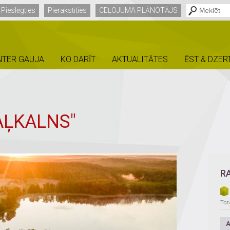
Pieslēgties
Pierakstīties
CEĻOJUMA PLĀNOTĀJS
NTER GAUJA
KO DARĪT
AKTUALITĀTES
ĒST & DZER
AĻKALNS"
R
Tota
A