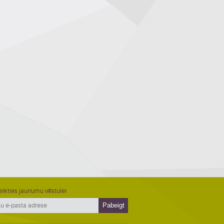
eikties jaunumu vēstulei