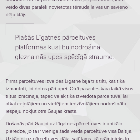
veido divas paralēli novietotas tērauda laivas un savieno
dēļu klājs.
Plašās Līgatnes pārceltuves
platformas kustību nodrošina
gleznainās upes spēcīgā straume.
Pirms pārceltuves izveides Līgatnē bija trīs tilti, kas tika
izmantoti, lai dotos pāri upei. Otrā pasaules kara laikā visus
tiltus iznīcināja, tāpēc vēlāk tika izveidota pārceltuve, lai
atkal ceļotājiem un vietējiem iedzīvotājiem nodrošinātu
iespēju nokļūt otrā Gaujas krastā.
Došanās pāri Gaujai uz Līgatnes pārceltuves ir unikāla
pieredze, jo tā ir vienīgā šāda veida pārceltuve visā Baltijā.
Uzkāpjot uz pārceltuves klāja, sajūtams, kā prāminieks to