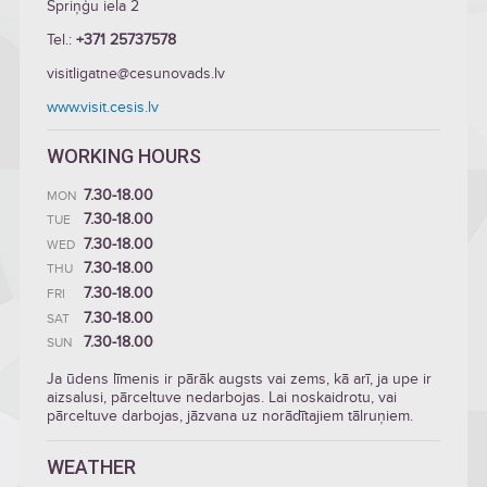
Spriņģu iela 2
Tel.:
+371 25737578
visitligatne@cesunovads.lv
www.visit.cesis.lv
WORKING HOURS
7.30-18.00
MON
7.30-18.00
TUE
7.30-18.00
WED
7.30-18.00
THU
7.30-18.00
FRI
7.30-18.00
SAT
7.30-18.00
SUN
Ja ūdens līmenis ir pārāk augsts vai zems, kā arī, ja upe ir
aizsalusi, pārceltuve nedarbojas. Lai noskaidrotu, vai
pārceltuve darbojas, jāzvana uz norādītajiem tālruņiem.
WEATHER