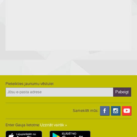
Pieteikties jaunumu vēstulei
Sameklēt mūs:
Enter Gauja lietotne
Uzzināt vairāk »