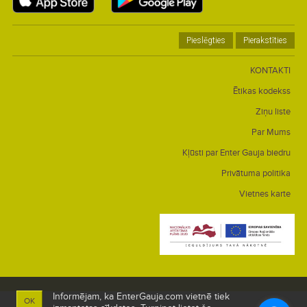
Pieslēgties
Pierakstīties
KONTAKTI
Ētikas kodekss
Ziņu liste
Par Mums
Kļūsti par Enter Gauja biedru
Privātuma politika
Vietnes karte
Informējam, ka EnterGauja.com vietnē tiek
OK