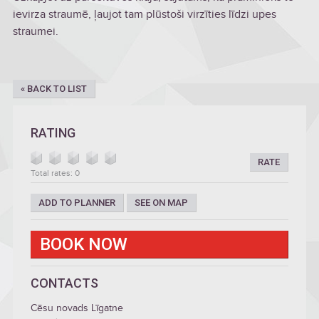
ievirza straumē, ļaujot tam plūstoši virzīties līdzi upes
straumei.
« BACK TO LIST
RATING
RATE
Total rates: 0
ADD TO PLANNER
SEE ON MAP
BOOK NOW
CONTACTS
Cēsu novads Līgatne