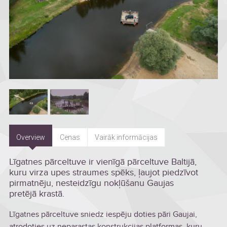
Overview
Cenas
Vairāk informācijas
Līgatnes pārceltuve ir vienīgā pārceltuve Baltijā,
kuru virza upes straumes spēks, ļaujot piedzīvot
pirmatnēju, nesteidzīgu nokļūšanu Gaujas
pretējā krastā.
Līgatnes pārceltuve sniedz iespēju doties pāri Gaujai,
atrodoties uz neparastas konstrukcijas platformas, kuru