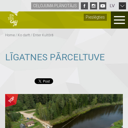
LV
CEĻOJUMA PLĀNOTĀJS
Pieslēgties
Home
/
Ko darīt
/
Enter Kultūrā
LĪGATNES PĀRCELTUVE