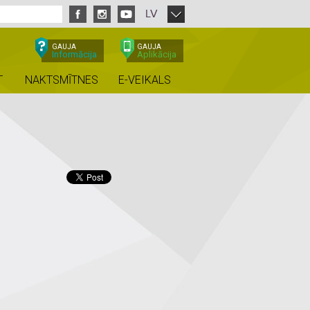
LV
GAUJA
GAUJA
Informācija
Aplikācija
T
NAKTSMĪTNES
E-VEIKALS