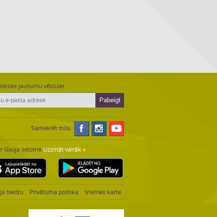
eikties jaunumu vēstulei
Sameklēt mūs:
r Gauja lietotne
Uzzināt vairāk »
ja biedru
Privātuma politika
Vietnes karte