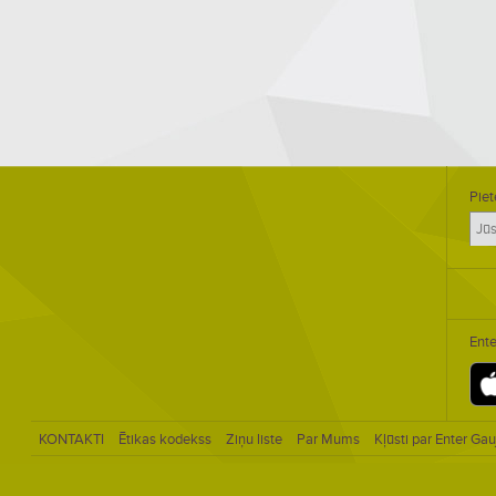
Piet
Ente
KONTAKTI
Ētikas kodekss
Ziņu liste
Par Mums
Kļūsti par Enter Gau