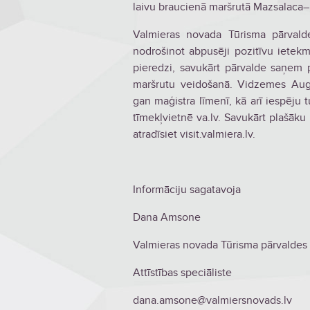
laivu braucienā maršrutā Mazsalaca
Valmieras novada Tūrisma pārvald
nodrošinot abpusēji pozitīvu ietekm
pieredzi, savukārt pārvalde saņem 
maršrutu veidošanā. Vidzemes Augs
gan maģistra līmenī, kā arī iespēju t
tīmekļvietnē va.lv. Savukārt plašāku
atradīsiet visit.valmiera.lv.
Informāciju sagatavoja
Dana Amsone
Valmieras novada Tūrisma pārvaldes
Attīstības speciāliste
dana.amsone@valmiersnovads.lv