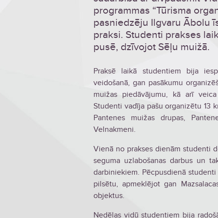
programmas “Tūrisma organi
pasniedzēju Ilgvaru Ābolu ī
praksi. Studenti prakses la
pusē, dzīvojot Sēļu muižā.
Praksē laikā studentiem bija ies
veidošanā, gan pasākumu organizēš
muižas piedāvājumu, kā arī veica
Studenti vadīja pašu organizētu 13 
Pantenes muižas drupas, Panten
Velnakmeni.
Vienā no prakses dienām studenti d
seguma uzlabošanas darbus un taka
darbiniekiem. Pēcpusdienā studenti
pilsētu, apmeklējot gan Mazsalaca
objektus.
Nedēļas vidū studentiem bija radoš