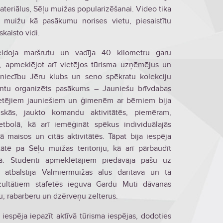
teriālus, Sēļu muižas popularizēšanai. Video tika
u muižu kā pasākumu norises vietu, piesaistītu
kaisto vidi.
veidoja maršrutu un vadīja 40 kilometru garu
, apmeklējot arī vietējos tūrisma uzņēmējus un
niecību Jēru klubs un seno spēkratu kolekciju
udentu organizēts pasākums – Jauniešu brīvdabas
ietējiem jauniešiem un ģimenēm ar bērniem bija
tiskās, jaukto komandu aktivitātēs, piemēram,
tbolā, kā arī iemēģināt spēkus individuālajās
ā maisos un citās aktivitātēs. Tāpat bija iespēja
itātē pa Sēļu muižas teritoriju, kā arī pārbaudīt
īnā. Studenti apmeklētājiem piedāvāja pašu uz
atbalstīja Valmiermuižas alus darītava un tā
ezultātiem stafetēs ieguva Gardu Muti dāvanas
ju, rabarberu un dzērveņu zelterus.
espēja iepazīt aktīvā tūrisma iespējas, dodoties