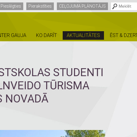
Pieslēgties
Pierakstīties
CEĻOJUMA PLĀNOTĀJS
NTER GAUJA
KO DARĪT
AKTUALITĀTES
ĒST & DZER
STSKOLAS STUDENTI
ILNVEIDO TŪRISMA
AS NOVADĀ