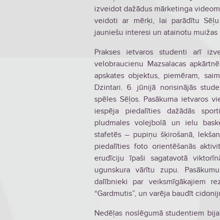
izveidot dažādus mārketinga videoma
veidoti ar mērķi, lai parādītu Sēļ
jauniešu interesi un atainotu muižas s
Prakses ietvaros studenti arī iz
velobraucienu Mazsalacas apkārtnē
apskates objektus, piemēram, saim
Dzintari. 6. jūnijā norisinājās st
spēles Sēļos. Pasākuma ietvaros v
iespēja piedalīties dažādās spor
pludmales volejbolā un ielu baske
stafetēs – pupiņu šķirošanā, lekšan
piedalīties foto orientēšanās aktiv
erudīciju īpaši sagatavotā viktor
ugunskura vārītu zupu. Pasākumu 
dalībnieki par veiksmīgākajiem r
“Gardmutis”, un varēja baudīt cidoni
Nedēļas noslēgumā studentiem bija i