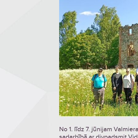
No 1. līdz 7. jūnijam Valmi
sadarbībā ar divpadsmit Vi