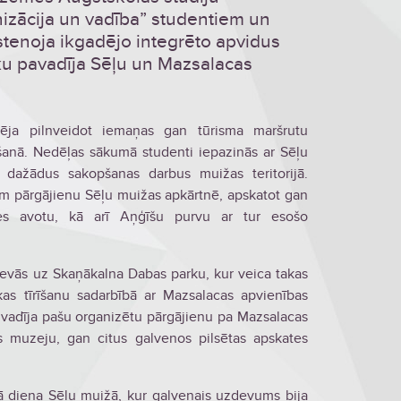
zācija un vadība” studentiem un
stenoja ikgadējo integrēto apvidus
iku pavadīja Sēļu un Mazsalacas
pēja pilnveidot iemaņas gan tūrisma maršrutu
anā. Nedēļas sākumā studenti iepazinās ar Sēļu
 dažādus sakopšanas darbus muižas teritorijā.
km pārgājienu Sēļu muižas apkārtnē, apskatot gan
es avotu, kā arī Aņģīšu purvu ar tur esošo
evās uz Skaņākalna Dabas parku, kur veica takas
s tīrīšanu sadarbībā ar Mazsalacas apvienības
 vadīja pašu organizētu pārgājienu pa Mazsalacas
s muzeju, gan citus galvenos pilsētas apskates
ā diena Sēļu muižā, kur galvenais uzdevums bija