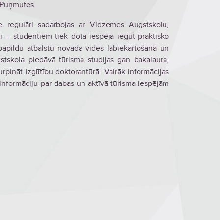
–Puņmutes.
e regulāri sadarbojas ar Vidzemes Augstskolu,
i – studentiem tiek dota iespēja iegūt praktisko
papildu atbalstu novada vides labiekārtošanā un
tskola piedāvā tūrisma studijas gan bakalaura,
urpināt izglītību doktorantūrā. Vairāk informācijas
 informāciju par dabas un aktīvā tūrisma iespējām