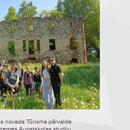
eras novada Tūrisma pārvalde
dzemes Augstskolas studiju