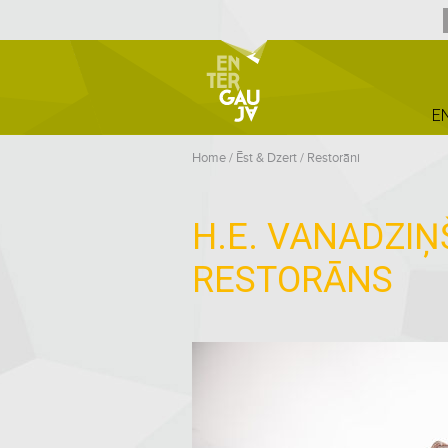
E
Home
/
Ēst & Dzert
/
Restorāni
H.E. VANADZIŅ
RESTORĀNS