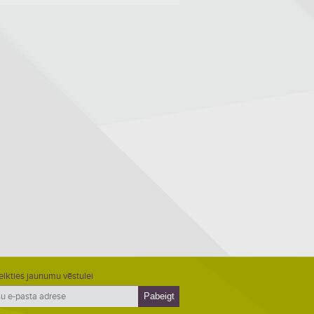
eikties jaunumu vēstulei