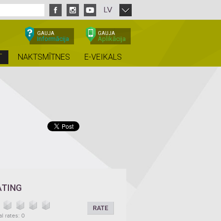
LV
GAUJA
GAUJA
Informācija
Aplikācija
T
NAKTSMĪTNES
E-VEIKALS
ATING
RATE
al rates: 0