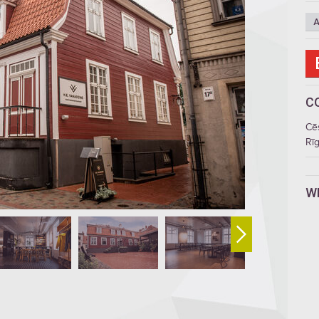
A
C
Cē
Rīg
W