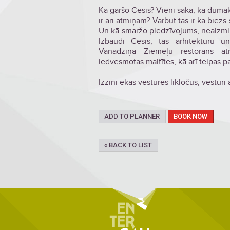
Kā garšo Cēsis? Vieni saka, kā dūmak
ir arī atmiņām? Varbūt tas ir kā biez
Un kā smaržo piedzīvojums, neaizmir
Izbaudi Cēsis, tās arhitektūru u
Vanadziņa Ziemeļu restorāns a
iedvesmotas maltītes, kā arī telpas
Izzini ēkas vēstures līkločus, vēsturi
ADD TO PLANNER
BOOK NOW
« BACK TO LIST