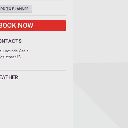
DD TO PLANNER
BOOK NOW
ONTACTS
su novads Cēsis
as street 15
EATHER