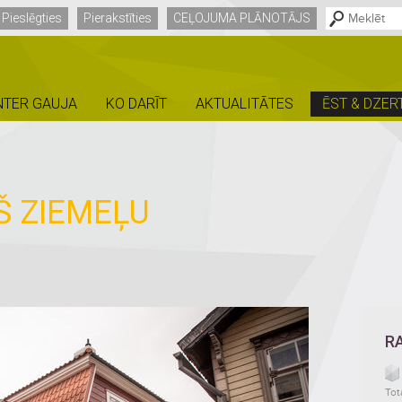
Pieslēgties
Pierakstīties
CEĻOJUMA PLĀNOTĀJS
NTER GAUJA
KO DARĪT
AKTUALITĀTES
ĒST & DZER
Š ZIEMEĻU
R
Tot