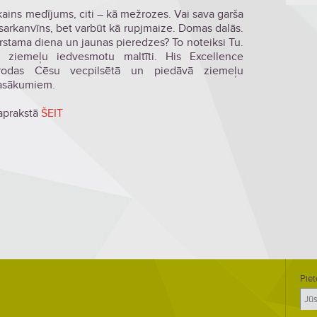
ains medījums, citi – kā mežrozes. Vai sava garša
s sarkanvīns, bet varbūt kā rupjmaize. Domas dalās.
stama diena un jaunas pieredzes? To noteiksi Tu.
n ziemeļu iedvesmotu maltīti. His Excellence
trodas Cēsu vecpilsētā un piedāvā ziemeļu
 pasākumiem.
 aprakstā
ŠEIT
Piet