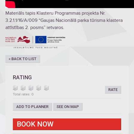
Materiāls tapis Klasteru Programmas projekta Nr.
3.2.1.1/16/A/009 “Gaujas Nacionālā parka tūrisma klastera
attīstības 2. posms” ietvaros.
« BACK TO LIST
RATING
RATE
Total rates: 0
ADD TO PLANNER
SEE ON MAP
BOOK NOW