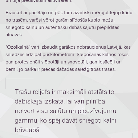
un tajā piedāvātām aktivitātēm.
Braucot ar pacēlāju un pēc tam azartiski mērojot lejup kādu
no trasēm, varēsi vērot garām slīdošās kuplo mežu,
sniegoto kalnu un autentisku dabas sajūtu piepildītās
ainavas.
"Ozolkalnā" vari izbaudīt garākos nobraucienus Latvijā, kas
sniedzas līdz pat puskilometram. Slēpošanas kalnos rosās
gan profesionāli slēpotāji un snovotāji, gan iesācēji un
bērni, jo parkā ir piecas dažādas sarežģītības trases.
Trašu reljefs ir maksimāli atstāts to
dabiskajā izskatā, lai vari pilnībā
notvert visu sajūtu un piedzīvojumu
gammu, ko spēj dāvāt sniegoti kalni
brīvdabā.