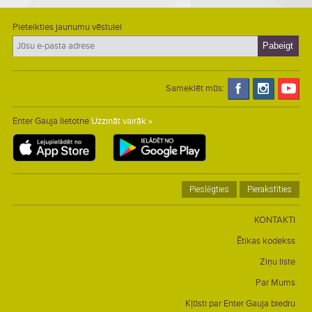
Pieteikties jaunumu vēstulei
Sameklēt mūs:
Enter Gauja lietotne
Uzzināt vairāk »
Pieslēgties
Pierakstīties
KONTAKTI
Ētikas kodekss
Ziņu liste
Par Mums
Kļūsti par Enter Gauja biedru