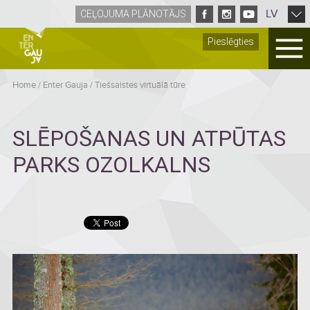
LV
CEĻOJUMA PLĀNOTĀJS
Pieslēgties
Home
/
Enter Gauja
/
Tiešsaistes virtuālā tūre
SLĒPOŠANAS UN ATPŪTAS
PARKS OZOLKALNS