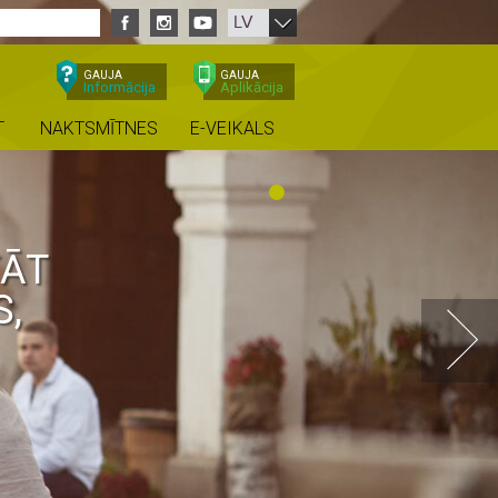
LV
GAUJA
GAUJA
Informācija
Aplikācija
T
NAKTSMĪTNES
E-VEIKALS
TĀT
S,