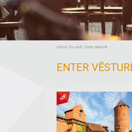
Home
/
Ko darīt
/
Enter Vēsturē
ENTER VĒSTUR