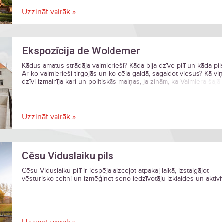
Uzzināt vairāk »
Ekspozīcija de Woldemer
Kādus amatus strādāja valmierieši? Kāda bija dzīve pilī un kāda pil
Ar ko valmierieši tirgojās un ko cēla galdā, sagaidot viesus? Kā vi
dzīvi izmainīja kari un politiskās maiņas, ja zinām, ka Valmiera šajā 
ietilpa Vācu ordeņa, Polijas-Lietuvas, Zviedrijas un Krievijas impēri
pārvaldītajās teritorijās? Atbildes uz šiem un citiem jautājumiem a
meklēt ekspozīcijā “de Woldemer”.
Uzzināt vairāk »
Cēsu Viduslaiku pils
Cēsu Viduslaiku pilī ir iespēja aizceļot atpakaļ laikā, izstaigājot
vēsturisko celtni un izmēģinot seno iedzīvotāju izklaides un aktivi