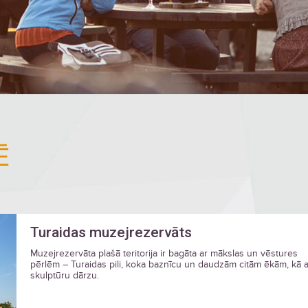
Ē
Turaidas muzejrezervāts
Muzejrezervāta plašā teritorija ir bagāta ar mākslas un vēstures
pērlēm – Turaidas pili, koka baznīcu un daudzām citām ēkām, kā a
skulptūru dārzu.