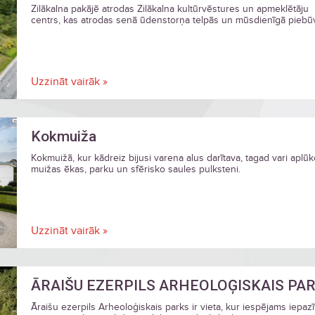
Zilākalna pakājē atrodas Zilākalna kultūrvēstures un apmeklētāju
centrs, kas atrodas senā ūdenstorņa telpās un mūsdienīgā piebū
Uzzināt vairāk »
Kokmuiža
Kokmuižā, kur kādreiz bijusi varena alus darītava, tagad vari aplūk
muižas ēkas, parku un sfērisko saules pulksteni.
Uzzināt vairāk »
ĀRAIŠU EZERPILS ARHEOLOĢISKAIS PA
Āraišu ezerpils Arheoloģiskais parks ir vieta, kur iespējams iepazī