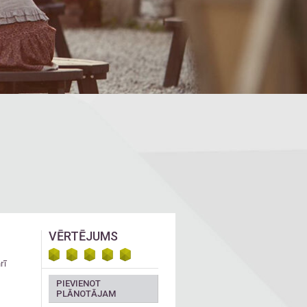
VĒRTĒJUMS
rī
PIEVIENOT
PLĀNOTĀJAM