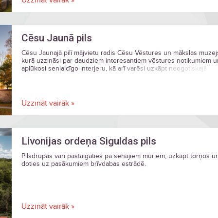
Uzzināt vairāk »
Cēsu Jaunā pils
Cēsu Jaunajā pilī mājvietu radis Cēsu Vēstures un mākslas muzej
kurā uzzināsi par daudziem interesantiem vēstures notikumiem u
aplūkosi senlaicīgo interjeru, kā arī varēsi uzkāpt neogotiskajā
Lademahera tornī.
Uzzināt vairāk »
Livonijas ordeņa Siguldas pils
Pilsdrupās vari pastaigāties pa senajiem mūriem, uzkāpt torņos u
doties uz pasākumiem brīvdabas estrādē.
Uzzināt vairāk »