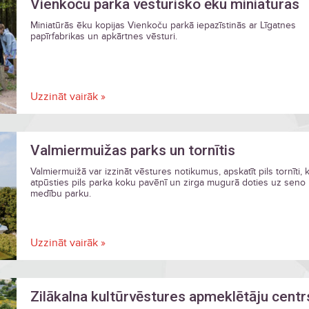
Vienkoču parka vēsturisko ēku miniatūras
Miniatūrās ēku kopijas Vienkoču parkā iepazīstinās ar Līgatnes
papīrfabrikas un apkārtnes vēsturi.
Uzzināt vairāk »
Valmiermuižas parks un tornītis
Valmiermuižā var izzināt vēstures notikumus, apskatīt pils tornīti, k
atpūsties pils parka koku pavēnī un zirga mugurā doties uz seno
medību parku.
Uzzināt vairāk »
Zilākalna kultūrvēstures apmeklētāju centr