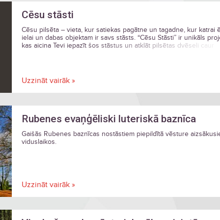
Cēsu stāsti
Cēsu pilsēta – vieta, kur satiekas pagātne un tagadne, kur katrai ē
ielai un dabas objektam ir savs stāsts. “Cēsu Stāsti” ir unikāls proj
kas aicina Tevi iepazīt šos stāstus un atklāt pilsētas dvēseli caur
vēsturi, personīgajiem likteņiem un arhitektūras mantojumu.
Uzzināt vairāk »
Rubenes evaņģēliski luteriskā baznīca
Gaišās Rubenes baznīcas nostāstiem piepildītā vēsture aizsākusi
viduslaikos.
Uzzināt vairāk »