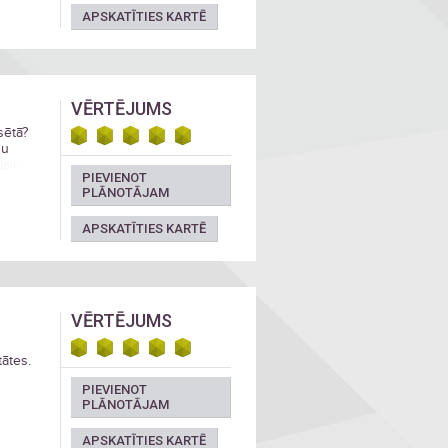
APSKATĪTIES KARTĒ
VĒRTĒJUMS
sētā?
ņu
laikā
PIEVIENOT
jas
PLĀNOTĀJAM
icinām
APSKATĪTIES KARTĒ
VĒRTĒJUMS
tātes.
PIEVIENOT
PLĀNOTĀJAM
APSKATĪTIES KARTĒ