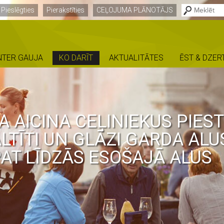
Pieslēgties
Pierakstīties
CEĻOJUMA PLĀNOTĀJS
NTER GAUJA
KO DARĪT
AKTUALITĀTES
ĒST & DZER
 AICINA CEĻINIEKUS PIES
LTĪTI UN GLĀZI GARDA ALU
AT LĪDZĀS ESOŠAJĀ ALUS