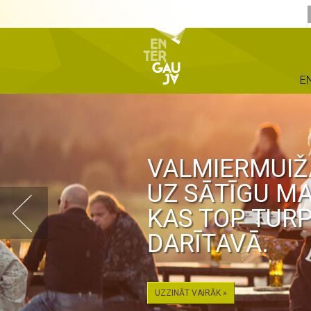
E
VALMIERMUIŽA
UZ SĀTĪGU MA
KAS TOP TURP
DARĪTAVĀ.
UZZINĀT VAIRĀK »