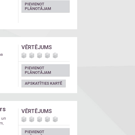
PIEVIENOT
tu un
PLĀNOTĀJAM
VĒRTĒJUMS
ma
PIEVIENOT
PLĀNOTĀJAM
APSKATĪTIES KARTĒ
rs
VĒRTĒJUMS
s un
m,
PIEVIENOT