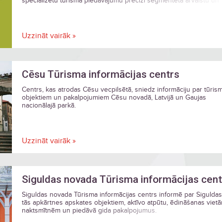
specializētu tūrisma piedāvājumu precīzi segmentētā ārvalstu un
vietējā tirgū visa gada garumā, kas ir orientēts uz pieprasītu atpū
aktivitātēm dabā un vēsturiskā kultūrvidē.
Uzzināt vairāk »
Cēsu Tūrisma informācijas centrs
Centrs, kas atrodas Cēsu vecpilsētā, sniedz informāciju par tūris
objektiem un pakalpojumiem Cēsu novadā, Latvijā un Gaujas
nacionālajā parkā.
Uzzināt vairāk »
Siguldas novada Tūrisma informācijas cent
Siguldas novada Tūrisma informācijas centrs informē par Sigulda
tās apkārtnes apskates objektiem, aktīvo atpūtu, ēdināšanas vietā
naktsmītnēm un piedāvā gida pakalpojumus.