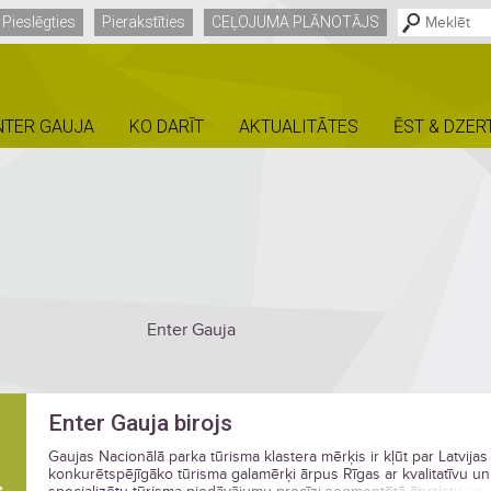
Pieslēgties
Pierakstīties
CEĻOJUMA PLĀNOTĀJS
NTER GAUJA
KO DARĪT
AKTUALITĀTES
ĒST & DZER
Enter Gauja
Enter Gauja birojs
Gaujas Nacionālā parka tūrisma klastera mērķis ir kļūt par Latvijas
konkurētspējīgāko tūrisma galamērķi ārpus Rīgas ar kvalitatīvu un