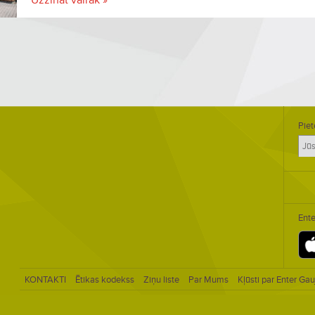
Uzzināt vairāk »
Piet
Ente
KONTAKTI
Ētikas kodekss
Ziņu liste
Par Mums
Kļūsti par Enter Gau