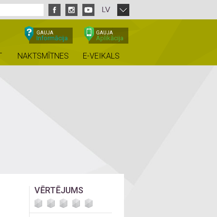
LV
GAUJA
GAUJA
Informācija
Aplikācija
T
NAKTSMĪTNES
E-VEIKALS
VĒRTĒJUMS