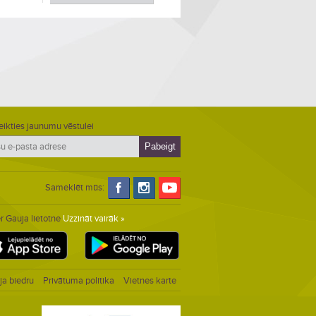
eikties jaunumu vēstulei
Sameklēt mūs:
r Gauja lietotne
Uzzināt vairāk »
ja biedru
Privātuma politika
Vietnes karte