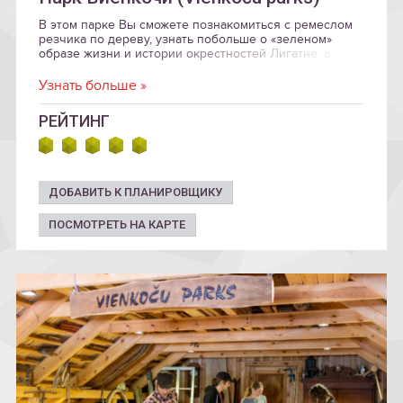
В этом парке Вы сможете познакомиться с ремеслом
резчика по дереву, узнать побольше о «зеленом»
образе жизни и истории окрестностей Лигатне, а
также получить вдохновение от удивительных
деревянных скульптур и объектов.
Узнать больше »
РЕЙТИНГ
ДОБАВИТЬ К ПЛАНИРОВЩИКУ
ПОСМОТРЕТЬ НА КАРТЕ