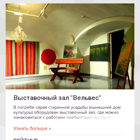
Выставочный зал "Вельвес"
В погребе сарая старинной усадьбы (нынешний дом
культуры) оборудован выставочный зал, где можно
ознакомиться с работами пиебалгских кустарей,
участников студии ремесел и изобразительного
искусства, учеников художественной школы и
Узнать больше »
профессиональных художников.