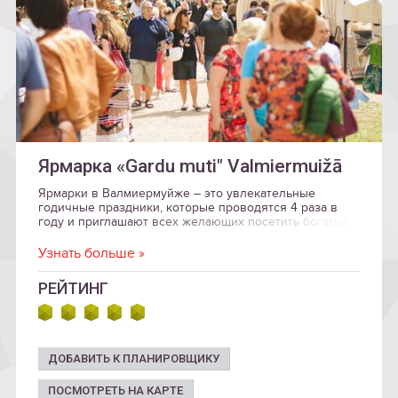
Ярмарка «Gardu muti" Valmiermuižā
Ярмарки в Валмиермуйже – это увлекательные
годичные праздники, которые проводятся 4 разa в
году и приглашают всех желающих посетить богатый
сельскими дарами базарчик и поучаствовать в
традиционных мероприятиях.
Узнать больше »
РЕЙТИНГ
ДОБАВИТЬ К ПЛАНИРОВЩИКУ
ПОСМОТРЕТЬ НА КАРТЕ