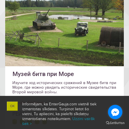
Музей битв при Море
Изучите ход исторических сражений в Музее битв при
Море, где можно увидеть исторические свидетельства
Второй мировой войны.
Узнать больше »
Informējam, ka EnterGauja.com vietnē tiek
OK
izmantotas sīkdates. Turpinot lietot šo
РЕЙТИНГ
vietni, Tu apliecini, ka piekrīti sīkdatņu
izmantošanas noteikumiem.
Uzzini vairāk
šeit >