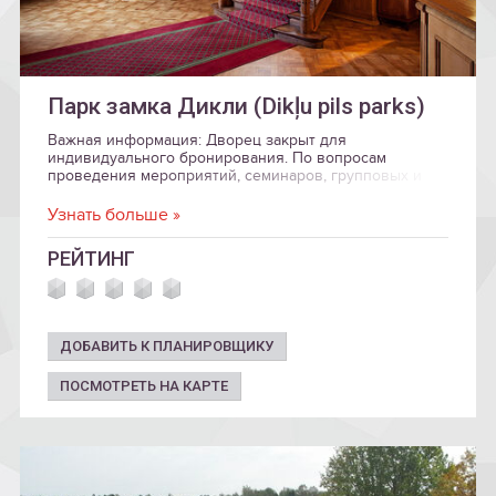
Парк замка Дикли (Dikļu pils parks)
Важная информация: Дворец закрыт для
индивидуального бронирования. По вопросам
проведения мероприятий, семинаров, групповых и
групповых экскурсий, а также индивидуального
бронирования до 1 мая 2021 года, пожалуйста,
Узнать больше »
свяжитесь с нами, написав на pils@diklupils.lv или по
телефон +371 26515445, +371 64207480 в рабочие дни
РЕЙТИНГ
с 10:00 до 16:00.
ДОБАВИТЬ К ПЛАНИРОВЩИКУ
ПОСМОТРЕТЬ НА КАРТЕ