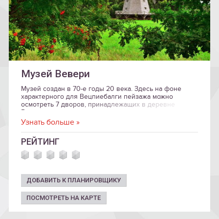
Музей Вевери
Музей создан в 70-е годы 20 века. Здесь на фоне
характерного для Вецпиебалги пейзажа можно
осмотреть 7 дворов, принадлежащих в деревне
Вевери крестьянам и ремесленникам - это
замечательные образцы краевого народного
Узнать больше »
строительства.
РЕЙТИНГ
ДОБАВИТЬ К ПЛАНИРОВЩИКУ
ПОСМОТРЕТЬ НА КАРТЕ