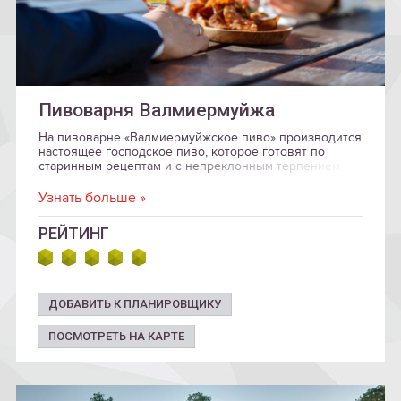
Пивоварня Валмиермуйжа
На пивоварне «Валмиермуйжское пиво» производится
настоящее господское пиво, которое готовят по
старинным рецептам и с непреклонным терпением,
чтобы потом поставить на праздничный стол
великолепное пенящееся живое пиво.
Узнать больше »
РЕЙТИНГ
ДОБАВИТЬ К ПЛАНИРОВЩИКУ
ПОСМОТРЕТЬ НА КАРТЕ