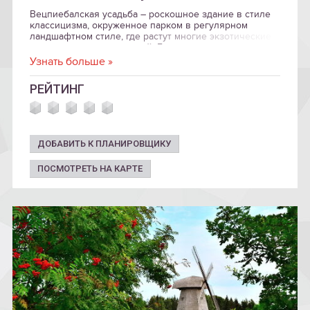
Вецпиебалская усадьба – роскошное здание в стиле
классицизма, окруженное парком в регулярном
ландшафтном стиле, где растут многие экзотические
виды деревьев и растений. Ее прототип использован
в знаменитом латышском романе «Mērnieku laiki»
Узнать больше »
(«Времена землемеров»), изданном в 1879 году.
РЕЙТИНГ
ДОБАВИТЬ К ПЛАНИРОВЩИКУ
ПОСМОТРЕТЬ НА КАРТЕ