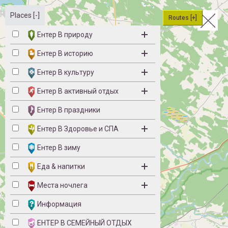
Places [-]
Routes [+]
Ентер B природу
Ентер B историю
Ентер B культуру
Ентер B активный отдых
Ентер B праздники
Ентер B Здоровье и СПА
Ентер B зиму
Eда & напитки
Места ночлега
Информация
ЕНТЕР B СЕМЕЙНЫЙ ОТДЫХ