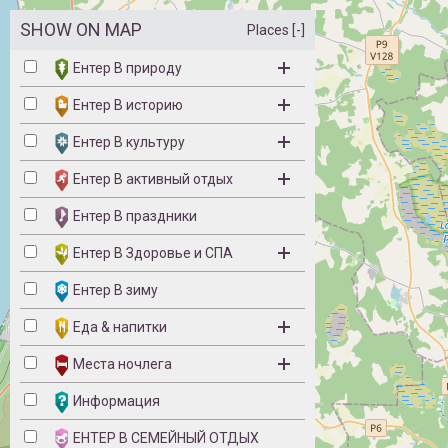
SHOW ON MAP
Places [-]
Ентер B природу
Ентер B историю
Ентер B культуру
Ентер B активный отдых
Ентер B праздники
Ентер B Здоровье и СПА
Ентер B зиму
Eда & напитки
Места ночлега
Информация
ЕНТЕР B СЕМЕЙНЫЙ ОТДЫХ