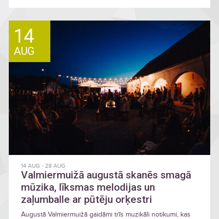
14
AUG
14 AUG
-
28 AUG
Valmiermuižā augustā skanēs smagā
mūzika, līksmas melodijas un
zaļumballe ar pūtēju orķestri
Augustā Valmiermuižā gaidāmi trīs muzikāli notikumi, kas