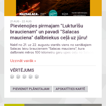
21 AUG
-
22 AUG
Pievienojies pirmajam "Lukturīšu
braucienam" un pavadi "Salacas
mauciena" dalībniekus ceļā uz jūru!
Naktī no 21. uz 22. augustu startēs viens no senākajiem
Salacas laivu braucieniem "Salacas mauciens", kura
dalībnieki mēros 100 kilometru garu upes ceļu no Salacas
iztekas Burtnieka ezerā līdz pat upes ietekai Rīgas jūras
līcī.
Uzzināt vairāk »
VĒRTĒJUMS
PIEVIENOT PLĀNOTAJAM
APSKATĪTIES KARTĒ