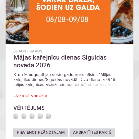
08 AUG
-
09 AUG
Mājas kafejnīcu dienas Siguldas
novadā 2026
8. un 9. augustā jau sesto gadu norisināsies "Mājas
kafejnīcu dienas"Siguldas novadā. Divu dienu laikā 16
mājas kafejnīcas aicinās ciemos baudīt sezonas garšas,
viesmīlību un īpašu atmosfēru.
Uzzināt vairāk »
VĒRTĒJUMS
PIEVIENOT PLĀNOTAJAM
APSKATĪTIES KARTĒ