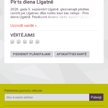
Pirts diena Līgatnē
2026. gada 5. septembrī Līgatnē, gleznainajā pilsētas
centrā pie Līgatnes dīķa notiks kaut kas nebijis - Pirts
diena Līgatnē. Pasākumā ikviens varēs iepazīt Latvijas pirts
tradīcijas, apgūt rūpes par savu veselību un baudīt
veldzējošu atpūtu visai ģimenei.
Uzzināt vairāk »
VĒRTĒJUMS
PIEVIENOT PLĀNOTAJAM
APSKATĪTIES KARTĒ
Pieteikties jaunumu vēstulei