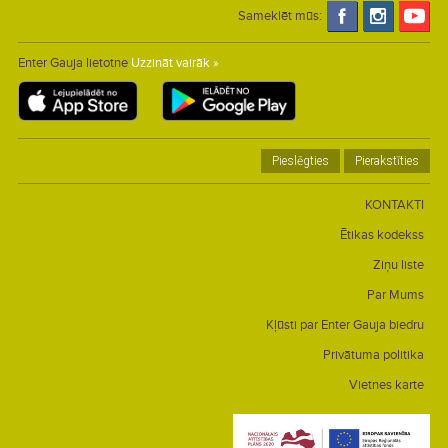
Sameklēt mūs:
Enter Gauja lietotne
Uzzināt vairāk »
Pieslēgties
Pierakstīties
KONTAKTI
Ētikas kodekss
Ziņu liste
Par Mums
Kļūsti par Enter Gauja biedru
Privātuma politika
Vietnes karte