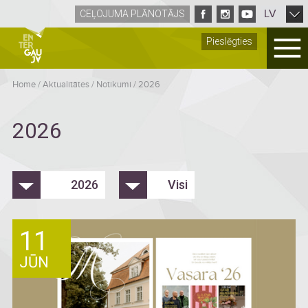
LV
CEĻOJUMA PLĀNOTĀJS
Pieslēgties
Home
/
Aktualitātes
/
Notikumi
/
2026
2026
2026
Visi
11
JŪN