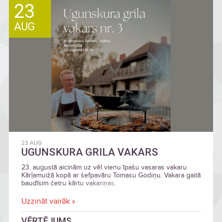
23
AUG
23 AUG
UGUNSKURA GRILA VAKARS
23. augustā aicinām uz vēl vienu īpašu vasaras vakaru
Kārļamuižā kopā ar šefpavāru Tomasu Godiņu. Vakara gaitā
baudīsim četru kārtu vakariņas.
Uzzināt vairāk »
VĒRTĒJUMS