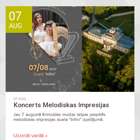
07
AUG
07 AUG
Koncerts Melodiskas Impresijas
Jau 7. augustā Krimuldas muižas telpas piepildīs
melodiskas impresijas dueta "Infini" izpildījumā.
Uzzināt vairāk »