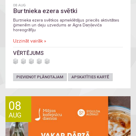
08 AUG
Burtnieka ezera svētki
Burtnieka ezera svētkos apmeklētājus priecēs aktivitātes
ģimenēm un deju uzvedums ar Agra Daņiļeviča
horeogrāfiju
Uzzināt vairāk »
VĒRTĒJUMS
PIEVIENOT PLĀNOTAJAM
APSKATĪTIES KARTĒ
08
AUG