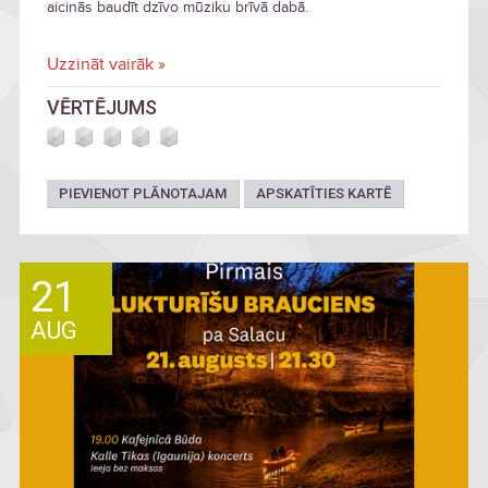
aicinās baudīt dzīvo mūziku brīvā dabā.
Uzzināt vairāk »
VĒRTĒJUMS
PIEVIENOT PLĀNOTAJAM
APSKATĪTIES KARTĒ
21
AUG