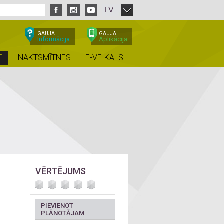
LV
GAUJA
GAUJA
Informācija
Aplikācija
T
NAKTSMĪTNES
E-VEIKALS
VĒRTĒJUMS
i
PIEVIENOT
PLĀNOTĀJAM