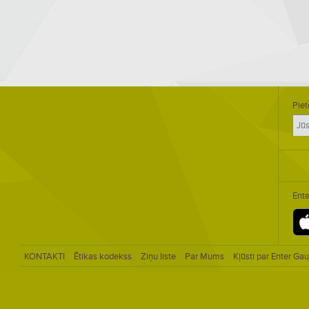
Piet
Ente
KONTAKTI
Ētikas kodekss
Ziņu liste
Par Mums
Kļūsti par Enter Gau