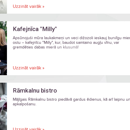
Uzzināt vairāk »
Kafejnīca "Milly"
Apsūnojuši mūra laukakmeņi un veci dižozoli ieskauj burvīgu mie
ostu – kafejnīcu "Milly", kur, baudot samtaino augļu vīnu, var
gremdēties dabas mierā un klusumā!
Uzzināt vairāk »
Rāmkalnu bistro
Mājīgais Rāmkalnu bistro piedāvā gardus ēdienus, kā arī laipnu un
apkalpošanu.
Uzzināt vairāk »