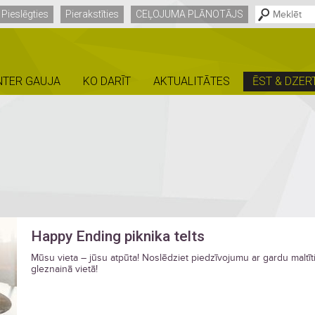
Pieslēgties
Pierakstīties
CEĻOJUMA PLĀNOTĀJS
NTER GAUJA
KO DARĪT
AKTUALITĀTES
ĒST & DZER
Happy Ending piknika telts
Mūsu vieta – jūsu atpūta! Noslēdziet piedzīvojumu ar gardu maltīt
gleznainā vietā!