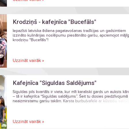
Krodziņš - kafejnīca "Bucefāls"
Iepazīsti latviska ēdiena pagatavošanas tradīcijas un gadsimtiem
izzināto kulinārijas noslēpumu piesātināto garšu, apciemojot mājī
krodziņu "Bucefāls"!
Uzzināt vairāk »
Kafejnīca "Siguldas Saldējums"
Siguldas pils kvartāls ir vieta, kur mīt karaliski gards un auksts kā
– tā ir kafejnīca “Siguldas saldējums”. Šeit tu dosies piedzīvojumā
neaizmirstamu garšu takām. Karsta burbuļvafele ar kūstošu saldē
aromātiska kafija, karstmaizīte vai saldējuma kokteilis – lai ko tu
izvēlētos, šajā kafejnīcā īpaši gards un pārdomāts būs it viss.
Uzzināt vairāk »