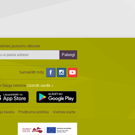
eikties jaunumu vēstulei
Sameklēt mūs:
r Gauja lietotne
Uzzināt vairāk »
ja biedru
Privātuma politika
Vietnes karte