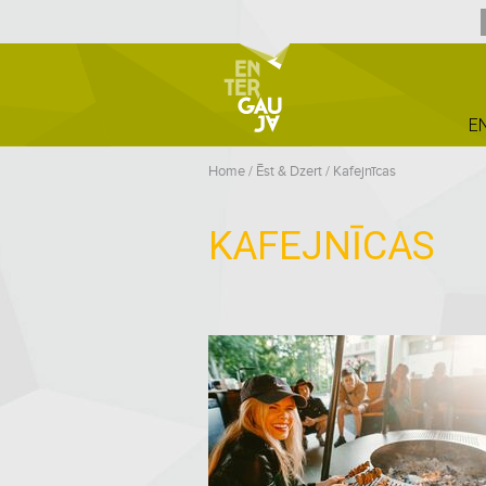
E
Home
/
Ēst & Dzert
/
Kafejnīcas
KAFEJNĪCAS