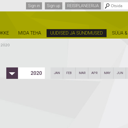
Sign in
Sign up
REISIPLANEERIJA
ÕKKE
MIDA TEHA
UUDISED JA SÜNDMUSED
SÜÜA &
/
2020
2020
JAN
FEB
MAR
APR
MAY
JUN