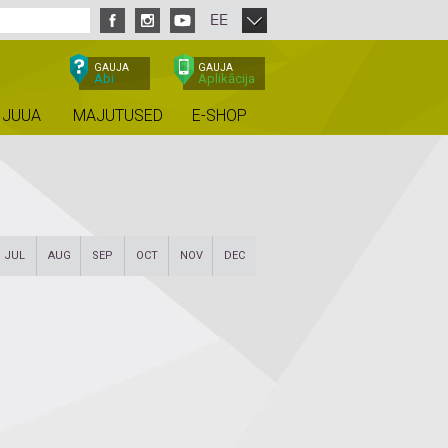
EE
GAUJA
GAUJA
Abi
Aplikācija
 JUUA
MAJUTUSED
E-SHOP
JUL
AUG
SEP
OCT
NOV
DEC