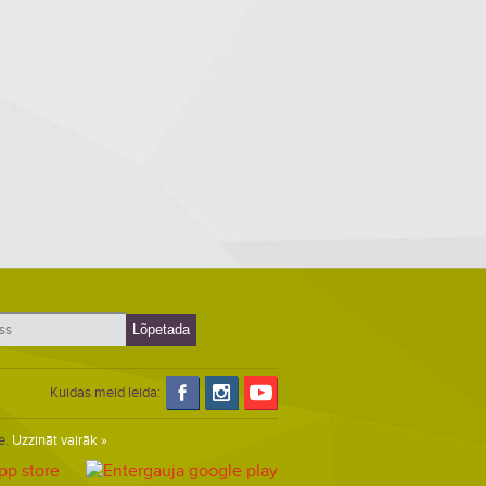
Kuidas meid leida:
e.
Uzzināt vairāk »