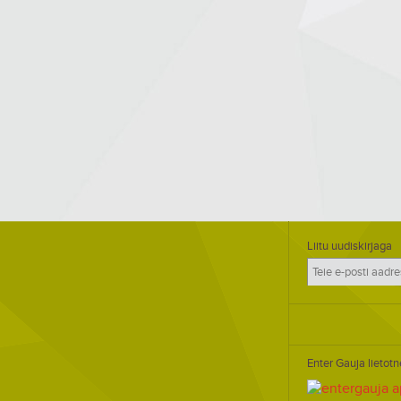
Liitu uudiskirjaga
Enter Gauja lietotn