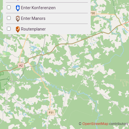
Enter Konferenzen
Enter Manors
Routenplaner
©
OpenStreetMap
contributors