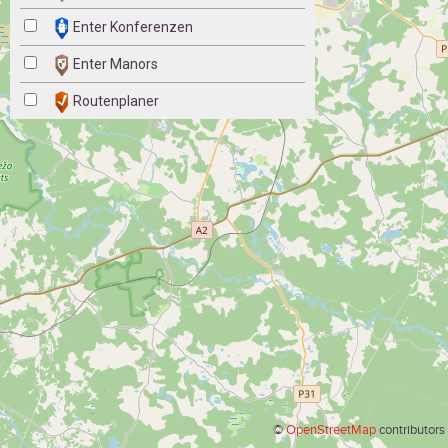
Enter Konferenzen
Enter Manors
Routenplaner
©
OpenStreetMap
contributors